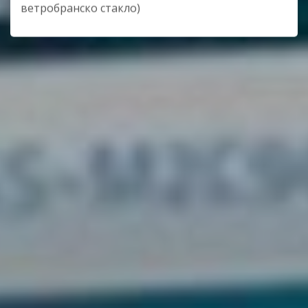
ветробранско стакло)