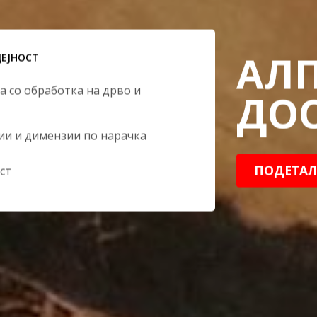
АЛ
ДЕЈНОСТ
а со обработка на дрво и
ДО
зии и димензии по нарачка
ПОДЕТАЛ
ст