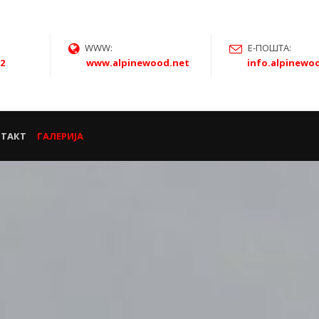
WWW:
Е-ПОШТА:
22
www.alpinewood.net
info.alpinew
ТАКТ
ГАЛЕРИЈА