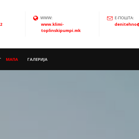
WWW:
Е-ПОШТА:
22
www.klimi-
denitehno
toplinskipumpi.mk
Т
МАПА
ГАЛЕРИЈА