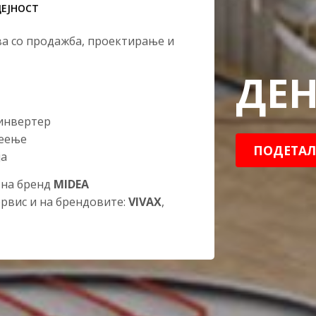
ДЕЈНОСТ
ва со продажба, проектирање и
ДЕН
 инвертер
реење
ПОДЕТАЛ
ја
 на бренд
MIDEA
ервис и на брендовите:
VIVAX
,