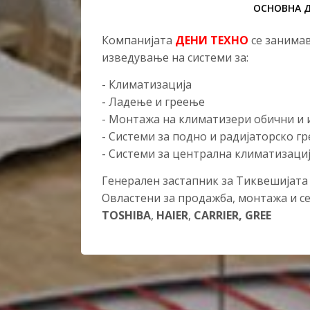
ОСНОВНА 
Компанијата
ДЕНИ ТЕХНО
се занима
изведување на системи за:
- Климатизација
- Ладење и греење
- Монтажа на климатизери обични и
- Системи за подно и радијаторско г
- Системи за централна климатизаци
Генерален застапник за Тиквешијата
Овластени за продажба, монтажа и с
TOSHIBA
,
HAIER
,
CARRIER, GREE