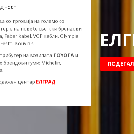
ДЕЈНОСТ
а со трговија на големо со
тер е на повеќе светски брендови
ЕЛГ
la, Faber kabel, VOP кабли, Olympia
Festo, Kouvidis...
стрибутер на возилата
TOYOTA
и
е брендови гуми: Michelin,
ПОДЕТАЛ
а.
родажен центар
ЕЛГРАД