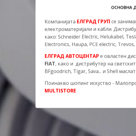
ОСНОВНА 
Компанијата
ЕЛГРАД ГРУП
се занимав
електроматеријали и кабли. Дистрибу
како: Schneider Electric, Helukabel, Tes
Electronics, Haupa, PCЕ electric, Trevos, 
EЛГРАД АВТОЦЕНТАР
е овластен ди
FIAT
, како и дистрибутер на светскит
BFgoodrich, Tigar, Sava... и Shell маслат
Поинакво шопинг искуство - Малоп
MULTISTORE