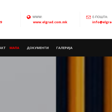
WWW:
Е-ПОШТА:
59
www.elgrad.com.mk
info@elgr
АКТ
МАПА
ДОКУМЕНТИ
ГАЛЕРИЈА