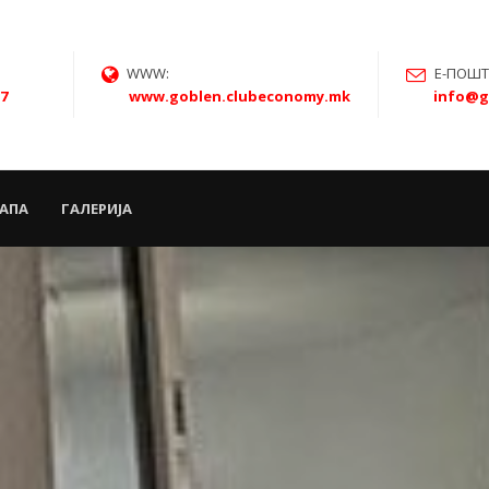
WWW:
Е-ПОШТ
27
www.goblen.clubeconomy.mk
info@g
АПА
ГАЛЕРИЈА