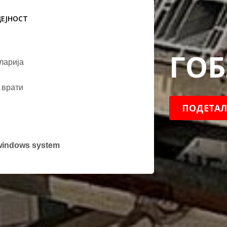
ДЕЈНОСТ
ГО
ларија
 врати
ПОДЕТАЛ
windows system