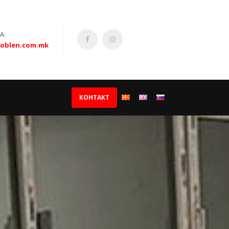
А:
oblen.com.mk
КОНТАКТ