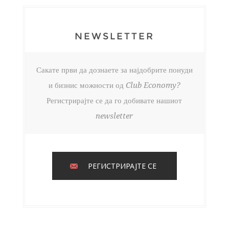
NEWSLETTER
Сакате први да дознаете за најдобрите понуди
и бизнис можности од Club Economy?
Регистрирајте се да го добивате нашиот
newsletter
РЕГИСТРИРАЈТЕ СЕ