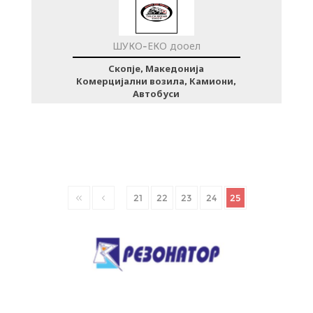
ШУКО-ЕКО дооел
Скопје, Македонија
Комерцијални возила, Камиони,
Автобуси
21
22
23
24
25