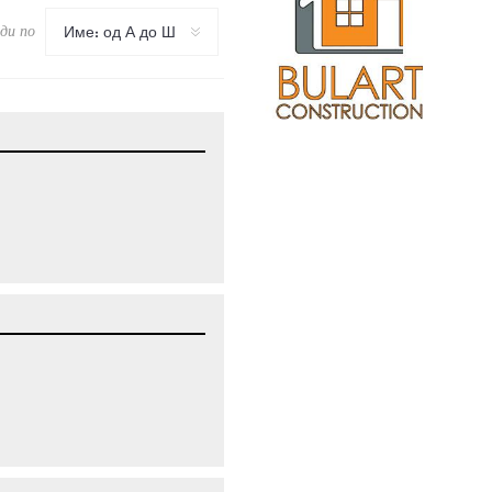
ди по
Име: од А до Ш