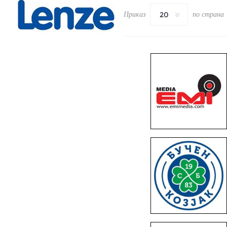
Приказ
по страна
20