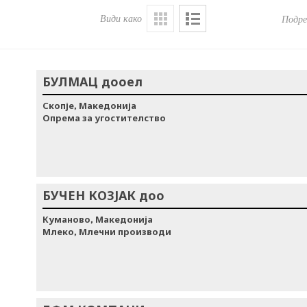
Види како
Подре
БУЛМАЦ дооел
Скопје, Македонија
Опрема за угостителство
БУЧЕН КОЗЈАК доо
Куманово, Македонија
Млеко, Млечни производи