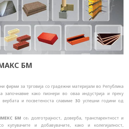
ЛМАКС БМ
ни фирми за трговија со градежни материјали во Република
на започнавме како пионери во оваа индустрија и преку
, вербата и посветеноста славиме 30 успешни години од
ЛМЕКС БМ
се: долготрајност, доверба, транспарентност и
со купувачите и добавувачите, како и колегијалност,