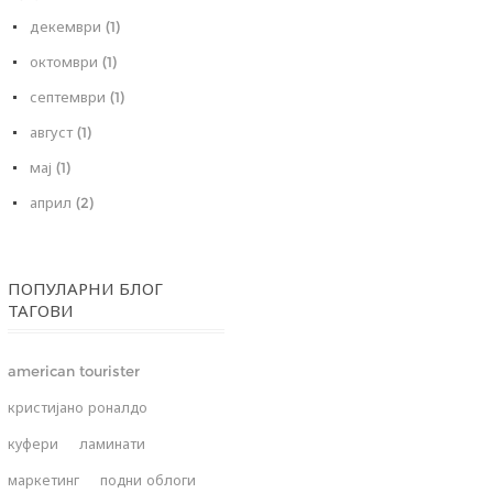
декември (1)
октомври (1)
септември (1)
август (1)
мај (1)
април (2)
ПОПУЛАРНИ БЛОГ
ТАГОВИ
american tourister
кристијано роналдо
куфери
ламинати
маркетинг
подни облоги