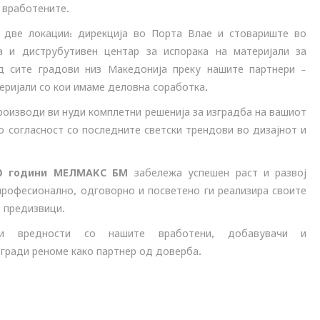
 вработените.
 две локации: дирекција во Порта Влае и стовариште во
а и диструбутивен центар за испорака на материјали за
д сите градови низ Македонија преку нашите партнери –
еријали со кои имаме деловна соработка.
роизводи ви нуди комплетни решенија за изградба на вашиот
о согласност со последните светски трендови во дизајнот и
0 години МЕЛМАКС БМ
забележа успешен раст и развој
професионално, одговорно и посветено ги реализира своите
е предизвици.
јни вредности со нашите вработени, добавувачи и
гради реноме како партнер од доверба.