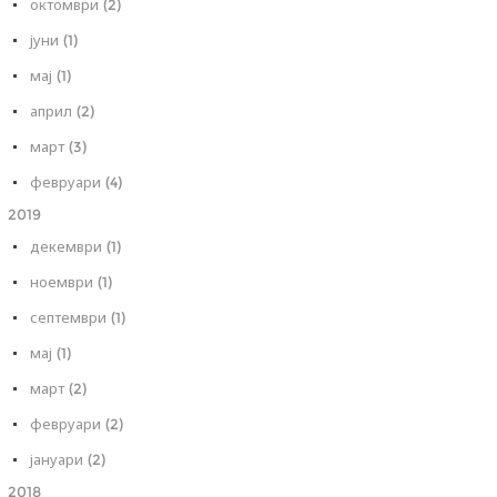
октомври (2)
јуни (1)
мај (1)
април (2)
март (3)
февруари (4)
2019
декември (1)
ноември (1)
септември (1)
мај (1)
март (2)
февруари (2)
јануари (2)
2018