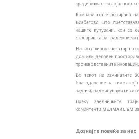
кредибилитет и лојалност со
Компанијата е лоцирана на
Визбегово што претставув
нашите купувачи, кои се о
стоваришта за градежни мат
Нашиот широк спекатар на п
дом или деловен простор, в
производствените иновации.
Во текот на изминатите
3
благодарение на тимот кој 
задачи, надминувајќи ги сит
Преку заедничките тра
коминтенти
МЕЛМАКС БМ
из
Дознајте повеќе за нас