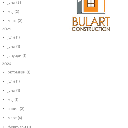
јуни (3)
мај (2)
март (2)
2025
јули (1)
јуни (1)
јануари (1)
2024
октомври (1)
јули (1)
јуни (1)
мај (1)
април (2)
март (4)
февруари (1)