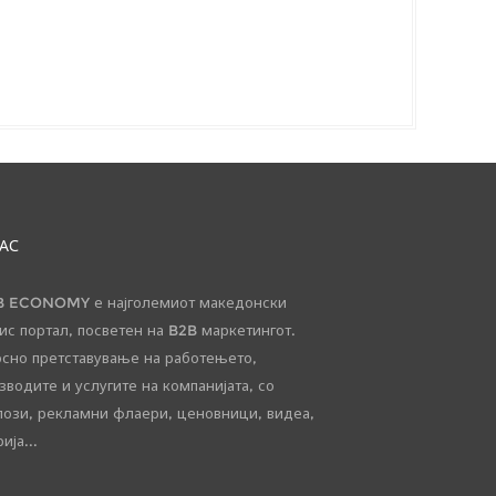
НАС
 ECONOMY е најголемиот македонски
ис портал, посветен на B2B маркетингот.
сно претставување на работењето,
зводите и услугите на компанијата, со
лози, рекламни флаери, ценовници, видеа,
ија...