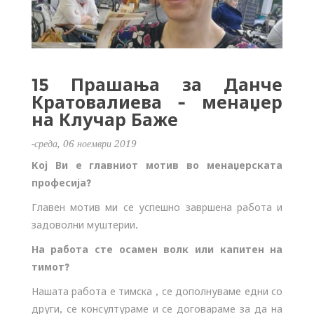
15 Прашања за Данче
Кратовалиева - менаџер
на Клучар Баже
-среда, 06 ноември 2019
Кој Ви е главниот мотив во менаџерската
професија?
Главен мотив ми се успешно завршена работа и
задоволни муштерии
.
На работа сте осамен волк или капитен на
тимот?
Нашата работа е тимска , се дополнуваме едни со
други, се консултураме и се договараме за да на