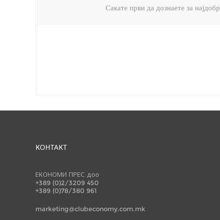
Сакате први да дознаете за најдо
КОНТАКТ
ЕКОНОМИ ПРЕС доо
+389 (0)2/3209 450
+389 (0)78/380 961
marketing@clubeconomy.com.mk