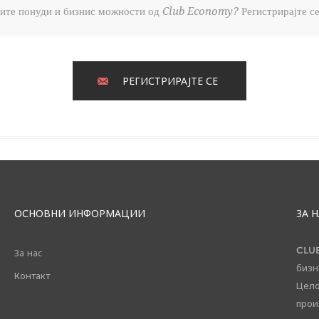
брите понуди и бизнис можности од Club Economy? Регистрирајте се
РЕГИСТРИРАЈТЕ СЕ
ОСНОВНИ ИНФОРМАЦИИ
ЗА 
CLUB
За нас
бизн
Контакт
Цело
прои