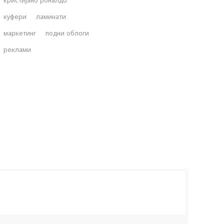
кристијано роналдо
куфери
ламинати
маркетинг
подни облоги
реклами