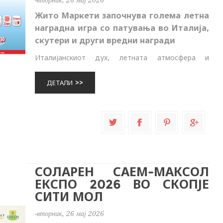
-вторник, 26 мај 2026
Жито Маркети започнува голема летна
наградна игра со патувања во Италија,
скутери и други вредни награди
Италијанскиот дух, летната атмосфера и
возбудата од наградите пристигнуваат во Жито
Маркети. Со новата наградна игра „Со Жито во
ДЕТАЛИ
Италија“, потрошувачите ќе имаат можност
преку секојдневното паза...
СОЛАРЕН САЕМ-МАКСОЛ
ЕКСПО 2026 ВО СКОПЈЕ
СИТИ МОЛ
-вторник, 26 мај 2026