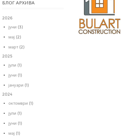
БЛОГ АРХИВА
2026
јуни (3)
мај (2)
март (2)
2025
јули (1)
јуни (1)
јануари (1)
2024
октомври (1)
јули (1)
јуни (1)
мај (1)