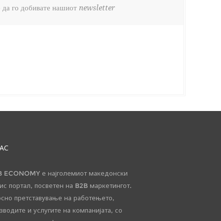
 да го добивате нашиот newsletter
НАС
 ECONOMY е најголемиот македонски
ис портал, посветен на B2B маркетингот.
сно претставување на работењето,
зводите и услугите на компанијата, со