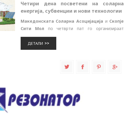
Четири дена посветени на соларна
енергија, субвенции и нови технологии
Македонската Соларна Асоцијација
и
Скопје
Сити Мол
по четврти пат го организираат
СОЛАРНИОТ САЕМ -
МАКСОЛ ЕКСПО
, кој
годинава ќе се одржи од 4 до 7 јуни во Скопје
ДЕТАЛИ
Сити Мол.
Настанот ќе обедини повеќе од 25 компании од
Македониј...