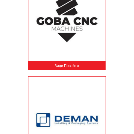
Види Повеќе »