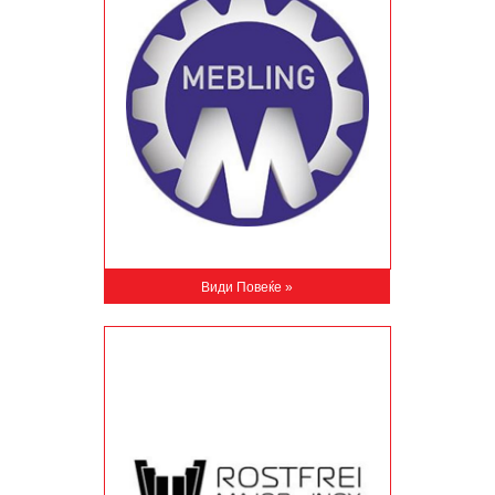
Види Повеќе »