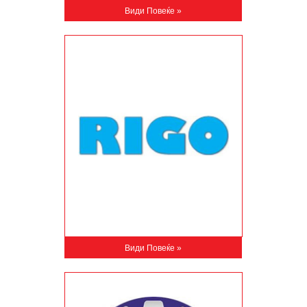
Види Повеќе »
Види Повеќе »