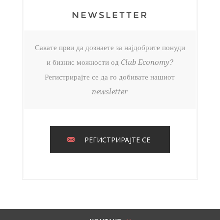
NEWSLETTER
Сакате први да дознаете за најдобрите понуди
и бизнис можности од Club Economy?
Регистрирајте се да го добивате нашиот
newsletter
РЕГИСТРИРАЈТЕ СЕ