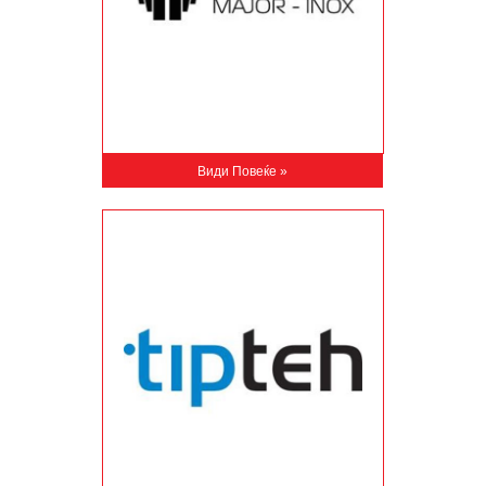
Види Повеќе »