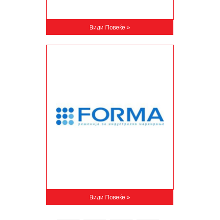
Види Повеќе »
Види Повеќе »