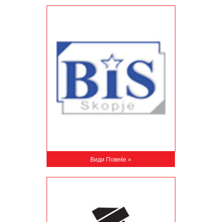
Види Повеќе »