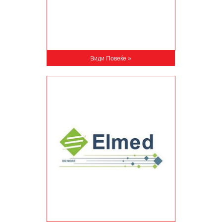
Види Повеќе »