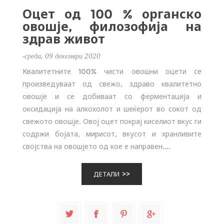
Оцет од 100 % органско
овошје, филозофија на
здрав живот
-среда, 09 декември 2020
Квалитетните 100% чисти овошни оцети се
произведуваат од свежо, здраво квалитетно
овошје и се добиваат со ферментација и
оксидација на алкохолот и шеќерот во сокот од
свежото овошје. Овој оцет покрај киселиот вкус ги
содржи бојата, мирисот, вкусот и хранливите
својства на овошјето од кое е направен....
ДЕТАЛИ