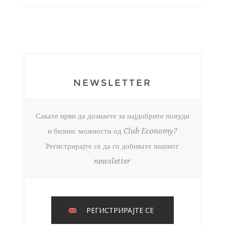
NEWSLETTER
Сакате први да дознаете за најдобрите понуди
и бизнис можности од Club Economy?
Регистрирајте се да го добивате нашиот
newsletter
РЕГИСТРИРАЈТЕ СЕ