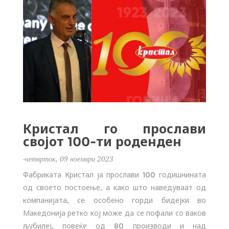
Кристал го прослави
својот 100-ти роденден
-четврток, 09 ноември 2023
Фабриката Кристал ја прослави 100 годишнината
од своето постоење, а како што наведуваат од
компанијата, се особено горди бидејки во
Македонија ретко кој може да се пофали со ваков
љубилеј, повеќе од 80 производи и над